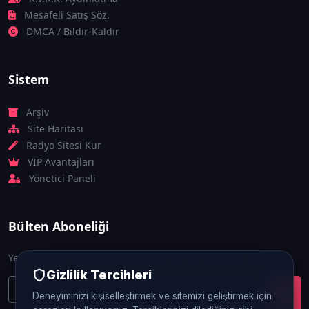
Mesafeli Satış Söz.
DMCA / Bildir-Kaldır
Sistem
Arşiv
Site Haritası
Radyo Sitesi Kur
VIP Avantajları
Yönetici Paneli
Bülten Aboneliği
Yeniliklerden ve güncellemelerden ilk siz haberdar olun.
Gizlilik Tercihleri
Deneyiminizi kişiselleştirmek ve sitemizi geliştirmek için