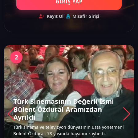
GİRİŞ YAP
|
Kayıt Ol
Misafir Girişi
2
Türk Sinemasının Değerli İsmi
Bülent Özdural Aramızdan
Ayrıldı
Türk sinema ve televizyon dünyasının usta yönetmeni
Bülent Özdural, 78 yaşında hayatını kaybetti.