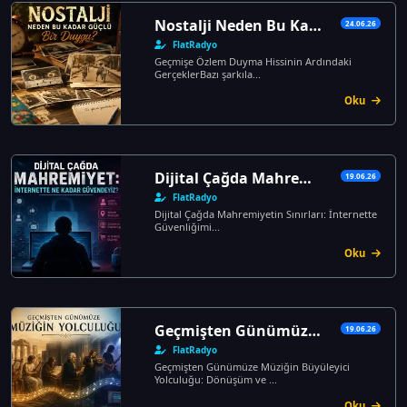
Nostalji Neden Bu Kadar Güçlü Bir Duygu?
24.06.26
FlatRadyo
Geçmişe Özlem Duyma Hissinin Ardındaki
GerçeklerBazı şarkıla...
Oku
Dijital Çağda Mahremiyetin Sınırları: İnternette Güvenliğimiz Tehlikede mi?
19.06.26
FlatRadyo
Dijital Çağda Mahremiyetin Sınırları: İnternette
Güvenliğimi...
Oku
Geçmişten Günümüze Müziğin Büyüleyici Yolculuğu: Dönüşüm ve Evrim
19.06.26
FlatRadyo
Geçmişten Günümüze Müziğin Büyüleyici
Yolculuğu: Dönüşüm ve ...
Oku