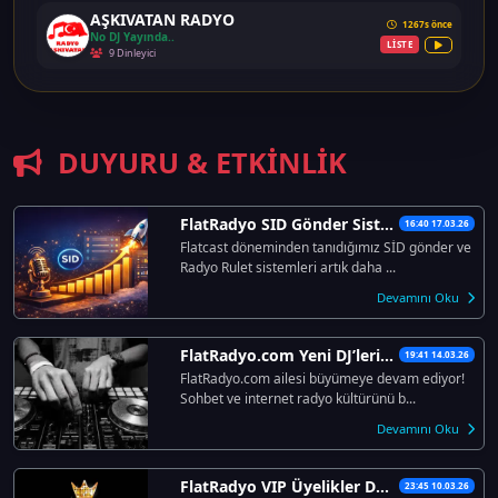
AŞKIVATAN RADYO
1267s önce
No DJ Yayında..
LİSTE
9 Dinleyici
DUYURU & ETKINLIK
FlatRadyo SID Gönder Sistemi Açıldı..
16:40 17.03.26
Flatcast döneminden tanıdığımız SİD gönder ve
Radyo Rulet sistemleri artık daha ...
Devamını Oku
FlatRadyo.com Yeni DJ’lerini Arıyor!
19:41 14.03.26
FlatRadyo.com ailesi büyümeye devam ediyor!
Sohbet ve internet radyo kültürünü b...
Devamını Oku
FlatRadyo VIP Üyelikler Dönemi Başlıyor!
23:45 10.03.26