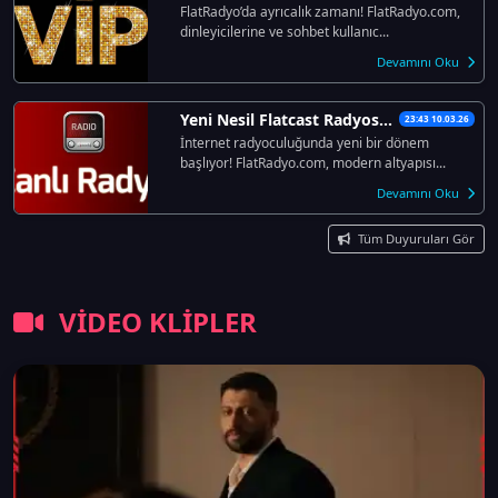
FlatRadyo’da ayrıcalık zamanı! FlatRadyo.com,
dinleyicilerine ve sohbet kullanıc...
Devamını Oku
Yeni Nesil Flatcast Radyosu FlatRadyo.com Açıldı!
23:43 10.03.26
İnternet radyoculuğunda yeni bir dönem
başlıyor! FlatRadyo.com, modern altyapısı...
Devamını Oku
Tüm Duyuruları Gör
VİDEO KLİPLER