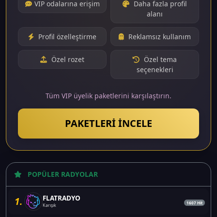
VIP odalarına erişim
Daha fazla profil
alanı
Profil özelleştirme
Reklamsız kullanım
Özel rozet
Özel tema
seçenekleri
Tüm VIP üyelik paketlerini karşılaştırın.
PAKETLERI İNCELE
POPÜLER RADYOLAR
FLATRADYO
1.
1607 Hit
Karışık