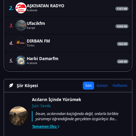
AŞKIVATAN RADYO
2.
1157 Hit
Arabesk
Ufacikfm
3.
1038 Hit
Karışık
DIRBAN FM
4.
340 Hit
Türkü
Harbi Damarfm
5.
248 Hit
Arabesk
Şiir Köşesi
Son
Günün
Haftanın
Acıların İçinde Yürümek
Şair: Sevda
İnsan, acılarından kaçtığında değil, onlarla birlikte
yürümeyi öğrendiğinde gerçekten özgürleşir. Ba...
Tamamını Oku