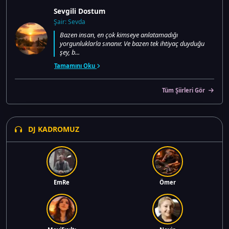
Sevgili Dostum
Şair: Sevda
Bazen insan, en çok kimseye anlatamadığı
yorgunluklarla sınanır. Ve bazen tek ihtiyaç duyduğu
şey, b...
Tamamını Oku
Tüm Şiirleri Gör
DJ KADROMUZ
EmRe
Ömer