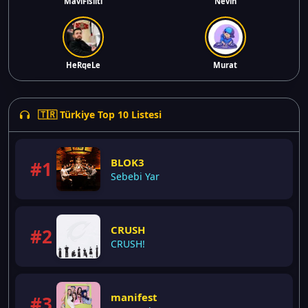
MaviFısıltı
Nevin
HeRqeLe
Murat
🇹🇷 Türkiye Top 10 Listesi
BLOK3
#1
Sebebi Yar
CRUSH
#2
CRUSH!
manifest
#3