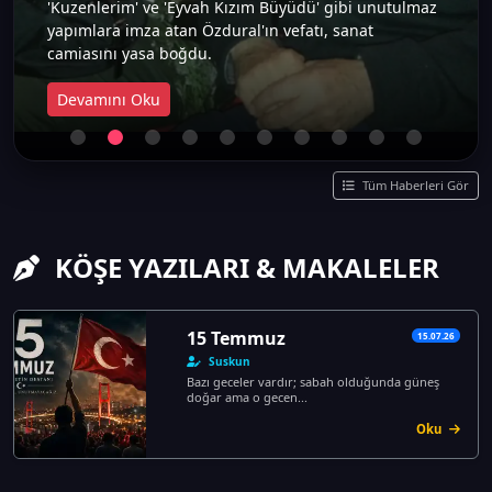
'Kuzenlerim' ve 'Eyvah Kızım Büyüdü' gibi unutulmaz
yapımlara imza atan Özdural'ın vefatı, sanat
camiasını yasa boğdu.
Devamını Oku
Tüm Haberleri Gör
KÖŞE YAZILARI & MAKALELER
15 Temmuz
15.07.26
Suskun
Bazı geceler vardır; sabah olduğunda güneş
doğar ama o gecen...
Oku