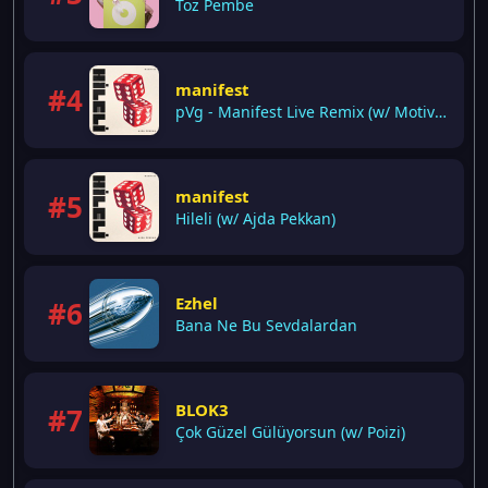
Toz Pembe
manifest
#4
pVg - Manifest Live Remix (w/ Motive, Pango)
manifest
#5
Hileli (w/ Ajda Pekkan)
Ezhel
#6
Bana Ne Bu Sevdalardan
BLOK3
#7
Çok Güzel Gülüyorsun (w/ Poizi)