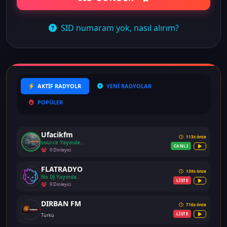
SID numaram yok, nasıl alırım?
AKTİF RADYOLR
YENİ RADYOLAR
POPÜLER
Ufacikfm
113s önce
source Yayında..
CANLI
0 Dinleyici
FLATRADYO
139s önce
No DJ Yayında..
LİSTE
9 Dinleyici
DIRBAN FM
716s önce
LİSTE
Türkü