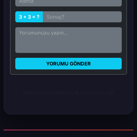
3 + 3 = ?
YORUMU GÖNDER
Henüz yorum yapılmamış. İlk yorumu sen yap!