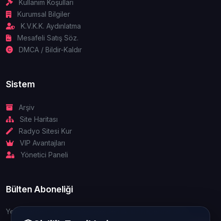
Kullanım Koşulları
Kurumsal Bilgiler
K.V.K.K. Aydınlatma
Mesafeli Satış Söz.
DMCA / Bildir-Kaldır
Sistem
Arşiv
Site Haritası
Radyo Sitesi Kur
VIP Avantajları
Yönetici Paneli
Bülten Aboneliği
Yeniliklerden ve güncellemelerden ilk siz haberdar olun.