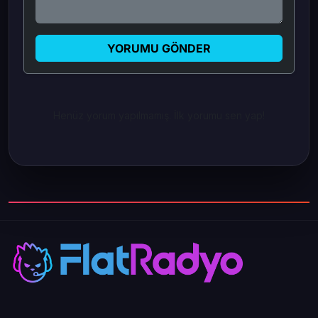
YORUMU GÖNDER
Henüz yorum yapılmamış. İlk yorumu sen yap!