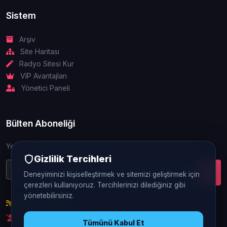
Sistem
Arşiv
Site Haritası
Radyo Sitesi Kur
VIP Avantajları
Yönetici Paneli
Bülten Aboneliği
Yeniliklerden ve güncellemelerden ilk siz haberdar olun.
Gizlilik Tercihleri
Deneyiminizi kişiselleştirmek ve sitemizi geliştirmek için
çerezleri kullanıyoruz. Tercihlerinizi dilediğiniz gibi
yönetebilirsiniz.
RSS Beslemesi
Abonelikten Çık
Tümünü Kabul Et