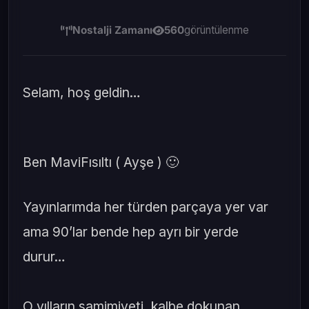
Nostalji Zamanı
560
görüntülenme
Selam, hoş geldin…
Ben MaviFısıltı ( Ayşe ) 🙂
Yayınlarımda her türden parçaya yer var
ama 90’lar bende hep ayrı bir yerde
durur…
O yılların samimiyeti, kalbe dokunan