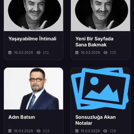
Yaşayabilme İhtimali
Yeni Bir Sayfada
Sana Bakmak
16.03.2026
213
16.03.2026
225
Adın Batsın
Sonsuzluğa Akan
Notalar
16.03.2026
223
15.03.2026
228