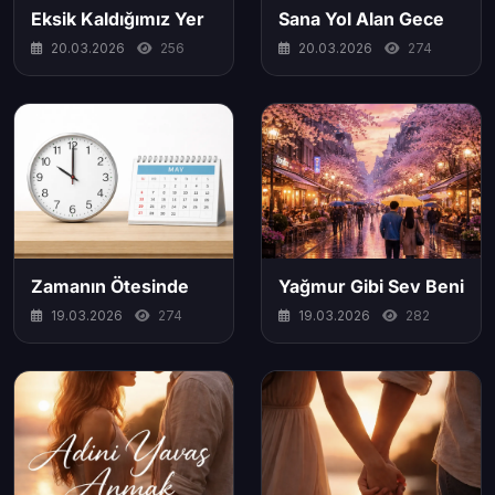
Eksik Kaldığımız Yer
Sana Yol Alan Gece
20.03.2026
256
20.03.2026
274
Zamanın Ötesinde
Yağmur Gibi Sev Beni
19.03.2026
274
19.03.2026
282