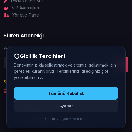
Radyo Sitesi Kur
VIP Avantajları
Yönetici Paneli
Bülten Aboneliği
Yeniliklerden ve güncellemelerden ilk siz haberdar olun.
Gizlilik Tercihleri
Deneyiminizi kişiselleştirmek ve sitemizi geliştirmek için
çerezleri kullanıyoruz. Tercihlerinizi dilediğiniz gibi
yönetebilirsiniz.
RSS Beslemesi
Abonelikten Çık
Tümünü Kabul Et
Ayarlar
© 2026
FlatRadyo.Com
- Flatcast Radyo - Sohbet - Canlı
Gizlilik ve Çerez Politikası
Radyo. Tüm Hakları Saklıdır.