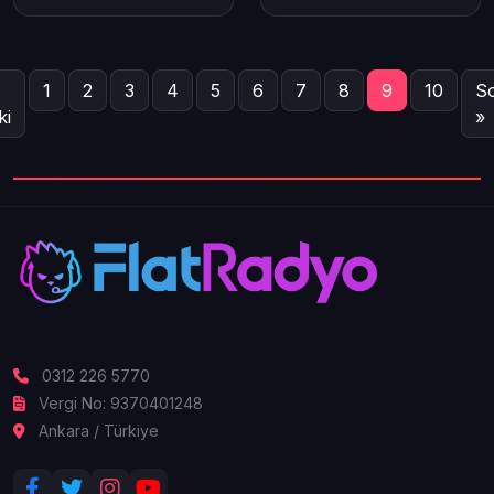
1
2
3
4
5
6
7
8
9
10
So
ki
»
0312 226 5770
Vergi No: 9370401248
Ankara / Türkiye