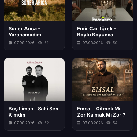
Soner Arıca -
Emir Can İğrek -
Yaranamadım
Boylu Boyunca
07.08.2026
61
07.08.2026
59
Boş Liman - Sahi Sen
Emsal - Gitmek Mi
Kimdin
Zor Kalmak Mı Zor ?
07.08.2026
62
07.08.2026
54