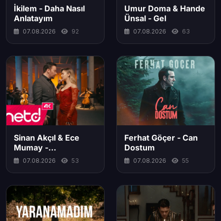
İkilem - Daha Nasıl
Umur Doma & Hande
Anlatayım
Ünsal - Gel
07.08.2026
92
07.08.2026
63
Sinan Akçıl & Ece
Ferhat Göçer - Can
Mumay -
Dostum
Vazgeçmem
07.08.2026
53
07.08.2026
55