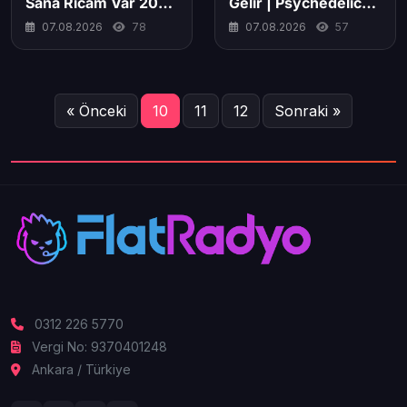
Sana Ricam Var 2026
Gelir | Psychedelic
(Yeni Klip) 4K
Anatolian Rock
07.08.2026
78
07.08.2026
57
Cover
« Önceki
10
11
12
Sonraki »
0312 226 5770
Vergi No: 9370401248
Ankara / Türkiye