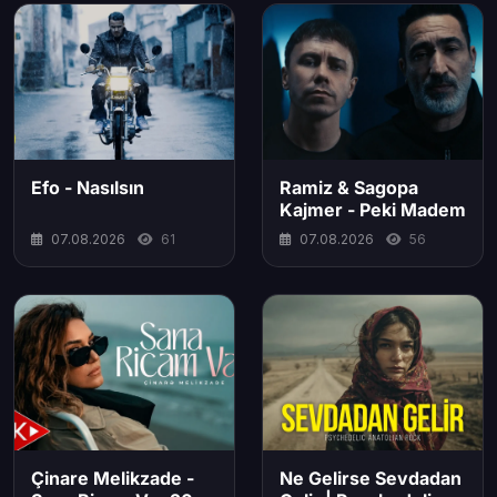
Efo - Nasılsın
Ramiz & Sagopa
Kajmer - Peki Madem
07.08.2026
61
07.08.2026
56
Çinare Melikzade -
Ne Gelirse Sevdadan