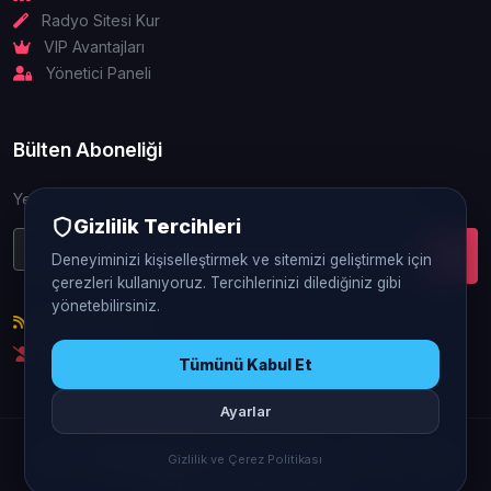
Radyo Sitesi Kur
VIP Avantajları
Yönetici Paneli
Bülten Aboneliği
Yeniliklerden ve güncellemelerden ilk siz haberdar olun.
Gizlilik Tercihleri
Deneyiminizi kişiselleştirmek ve sitemizi geliştirmek için
çerezleri kullanıyoruz. Tercihlerinizi dilediğiniz gibi
yönetebilirsiniz.
RSS Beslemesi
Abonelikten Çık
Tümünü Kabul Et
Ayarlar
© 2026
FlatRadyo.Com
- Flatcast Radyo - Sohbet - Canlı
Gizlilik ve Çerez Politikası
Radyo. Tüm Hakları Saklıdır.