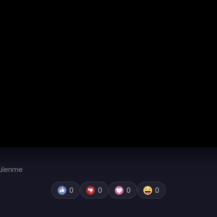
ülenme
0
0
0
0