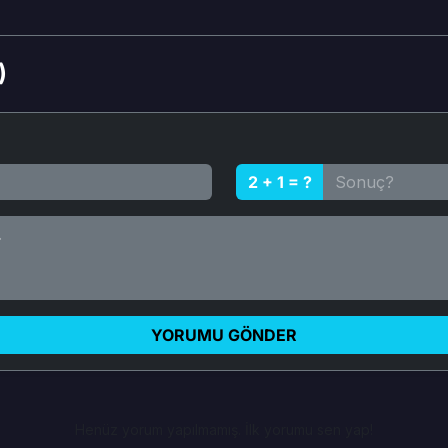
)
2 + 1 = ?
YORUMU GÖNDER
Henüz yorum yapılmamış. İlk yorumu sen yap!