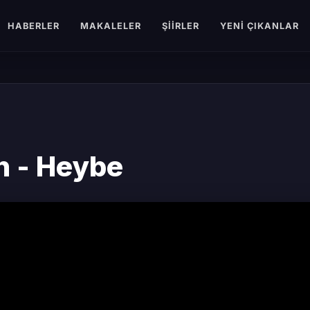
HABERLER
MAKALELER
ŞIIRLER
YENI ÇIKANLAR
n - Heybe