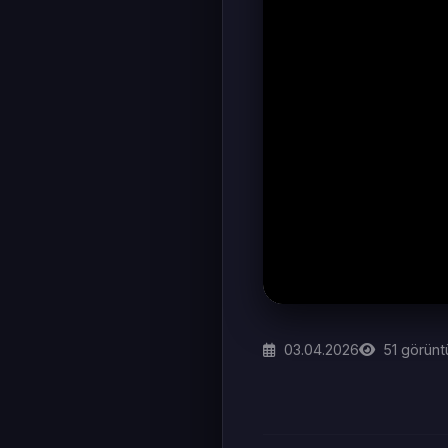
03.04.2026
51
görünt