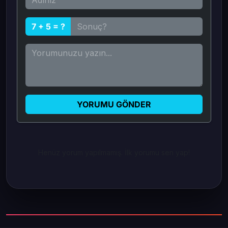
7 + 5 = ?
YORUMU GÖNDER
Henüz yorum yapılmamış. İlk yorumu sen yap!