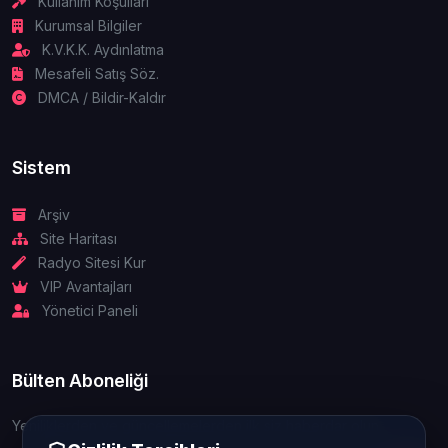
Kullanım Koşulları
Kurumsal Bilgiler
K.V.K.K. Aydınlatma
Mesafeli Satış Söz.
DMCA / Bildir-Kaldır
Sistem
Arşiv
Site Haritası
Radyo Sitesi Kur
VIP Avantajları
Yönetici Paneli
Bülten Aboneliği
Yeniliklerden ve güncellemelerden ilk siz haberdar olun.