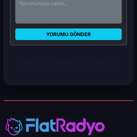
YORUMU GÖNDER
Henüz yorum yapılmamış. İlk yorumu sen yap!