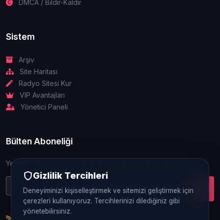
DMCA / Bildir-Kaldır
Sistem
Arşiv
Site Haritası
Radyo Sitesi Kur
VIP Avantajları
Yönetici Paneli
Bülten Aboneliği
Yeniliklerden ve güncellemelerden ilk siz haberdar olun.
Gizlilik Tercihleri
Deneyiminizi kişiselleştirmek ve sitemizi geliştirmek için
çerezleri kullanıyoruz. Tercihlerinizi dilediğiniz gibi
yönetebilirsiniz.
RSS Beslemesi