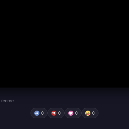
ülenme
0
0
0
0