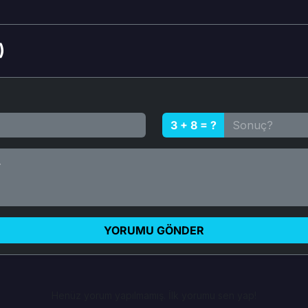
)
3 + 8 = ?
YORUMU GÖNDER
Henüz yorum yapılmamış. İlk yorumu sen yap!