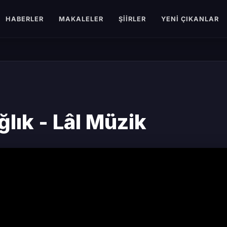
HABERLER
MAKALELER
ŞIIRLER
YENI ÇIKANLAR
ğlık - Lâl Müzik