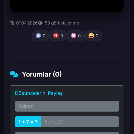
01.04.2026
53
görüntülenme
0
0
0
0
Yorumlar (0)
Düşüncelerini Paylaş
1 + 7 = ?