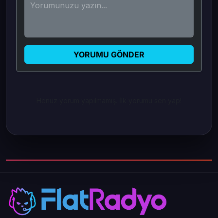
YORUMU GÖNDER
Henüz yorum yapılmamış. İlk yorumu sen yap!