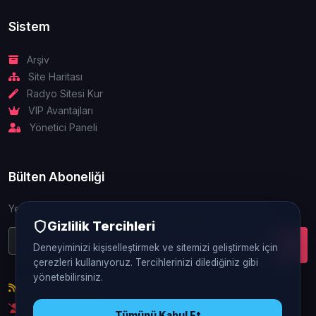
Sistem
Arşiv
Site Haritası
Radyo Sitesi Kur
VIP Avantajları
Yönetici Paneli
Bülten Aboneliği
Yeniliklerden ve güncellemelerden ilk siz haberdar olun.
Gizlilik Tercihleri
Deneyiminizi kişiselleştirmek ve sitemizi geliştirmek için
çerezleri kullanıyoruz. Tercihlerinizi dilediğiniz gibi
yönetebilirsiniz.
RSS Beslemesi
Abonelikten Çık
Tümünü Kabul Et