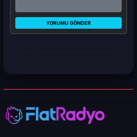
YORUMU GÖNDER
Henüz yorum yapılmamış. İlk yorumu sen yap!