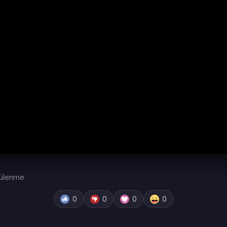
ülenme
0
0
0
0