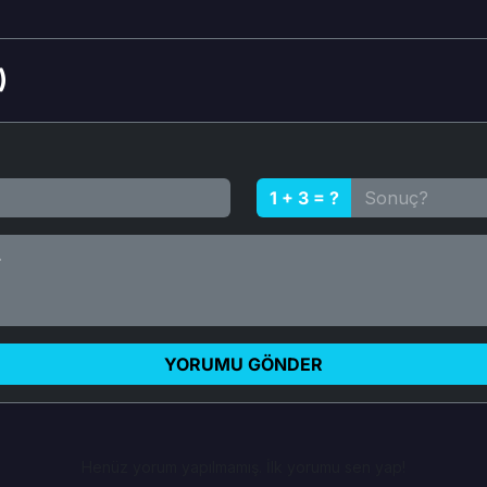
)
1 + 3 = ?
YORUMU GÖNDER
Henüz yorum yapılmamış. İlk yorumu sen yap!