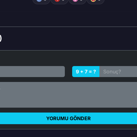
)
9 + 7 = ?
YORUMU GÖNDER