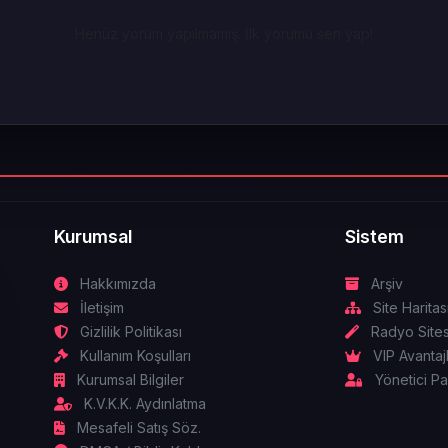
Henüz yorum yapılmamış. İlk yorumu sen yap!
Kurumsal
Sistem
Hakkımızda
Arşiv
İletişim
Site Haritas
Gizlilik Politikası
Radyo Sites
Kullanım Koşulları
VIP Avantajl
Kurumsal Bilgiler
Yönetici Pa
K.V.K.K. Aydınlatma
Mesafeli Satış Söz.