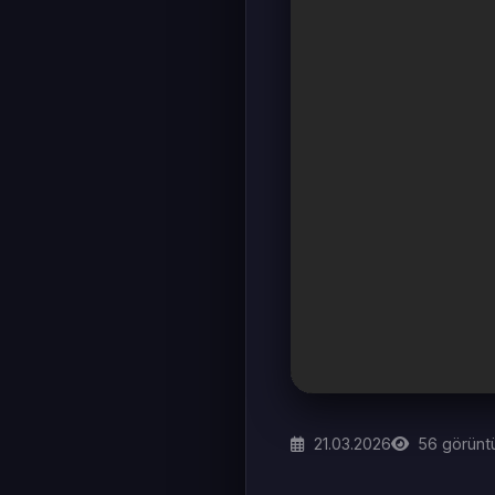
21.03.2026
56
görünt