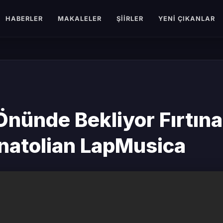
HABERLER
MAKALELER
ŞIIRLER
YENI ÇIKANLAR
nünde Bekliyor Fırtına
Anatolian LapMusica