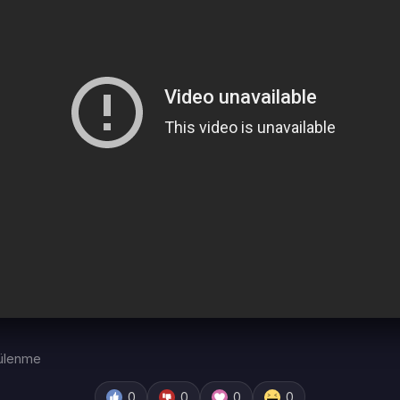
ülenme
0
0
0
0