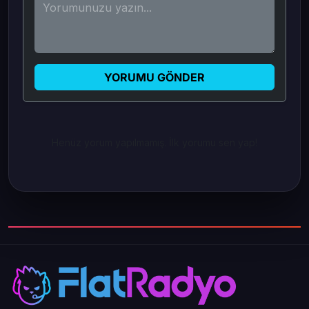
YORUMU GÖNDER
Henüz yorum yapılmamış. İlk yorumu sen yap!