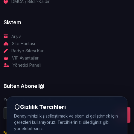
DMCA / Bildir-Kaldır
Sistem
Arşiv
Site Haritası
Radyo Sitesi Kur
VIP Avantajları
Yönetici Paneli
Bülten Aboneliği
Yeniliklerden ve güncellemelerden ilk siz haberdar olun.
Gizlilik Tercihleri
Deneyiminizi kişiselleştirmek ve sitemizi geliştirmek için
çerezleri kullanıyoruz. Tercihlerinizi dilediğiniz gibi
yönetebilirsiniz.
RSS Beslemesi