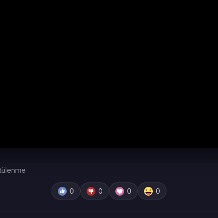
tülenme
0
0
0
0