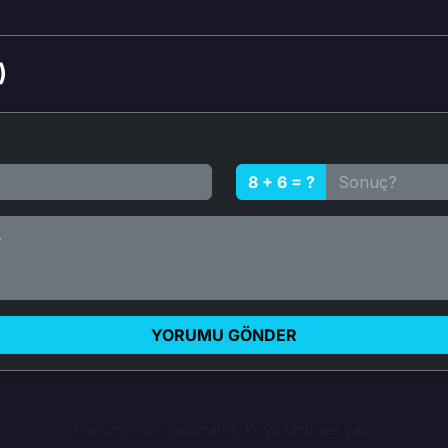
)
8 + 6 = ?
YORUMU GÖNDER
Henüz yorum yapılmamış. İlk yorumu sen yap!