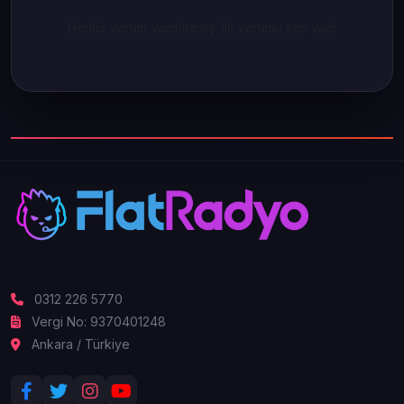
Henüz yorum yapılmamış. İlk yorumu sen yap!
0312 226 5770
Vergi No: 9370401248
Ankara / Türkiye