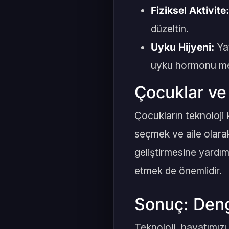
Fiziksel Aktivite:
düzeltin.
Uyku Hijyeni:
Yat
uyku hormonu mela
Çocuklar ve 
Çocukların teknoloji k
seçmek ve aile olarak 
geliştirmesine yardımc
etmek de önemlidir.
Sonuç: Denge
Teknoloji, hayatımızı