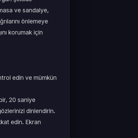
 masa ve sandalye,
ağrılarını önlemeye
ğını korumak için
kontrol edin ve mümkün
ir, 20 saniye
lerinizi dinlendirin.
kkat edin. Ekran