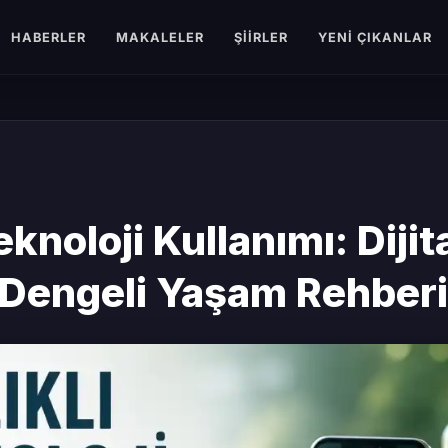
HABERLER
MAKALELER
ŞIIRLER
YENI ÇIKANLAR
eknoloji Kullanımı: Dijit
Dengeli Yaşam Rehberi