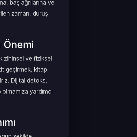
na, baş ağrılarına ve
irilen zaman, duruş
ın Önemi
 zihinsel ve fiziksel
it geçirmek, kitap
iz. Dijital detoks,
ip olmamıza yardımcı
nımı
ygun şekilde