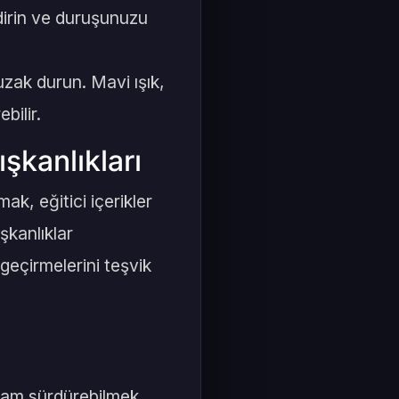
dirin ve duruşunuzu
zak durun. Mavi ışık,
bilir.
ışkanlıkları
ak, eğitici içerikler
şkanlıklar
 geçirmelerini teşvik
yaşam sürdürebilmek