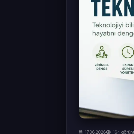
17.06.2026
164
görün