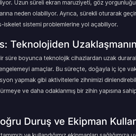
liyor. Uzun süreli ekran maruziyeti, göz yorgunluğu
rına neden olabiliyor. Ayrıca, sürekli oturarak geç
-iskelet sistemi problemlerine yol açabiliyor.
oks: Teknolojiden Uzaklaşman
i bir süre boyunca teknolojik cihazlardan uzak durarak
dengelemeyi amaçlar. Bu süreçte, doğayla iç içe vak
n yapmak gibi aktivitelerle zihnimizi dinlendirebilir
üşürmeye ve daha odaklanmış bir zihin yapısına sah
oğru Duruş ve Ekipman Kulla
tamımızı ve kullandığımız ekipmanları sağlığımıza u