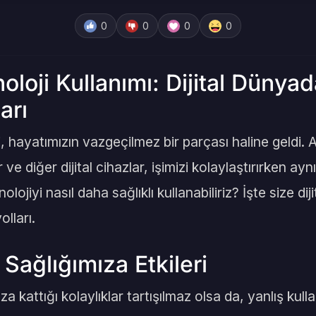
0
0
0
0
noloji Kullanımı: Dijital Dünya
arı
hayatımızın vazgeçilmez bir parçası haline geldi. Akı
er ve diğer dijital cihazlar, işimizi kolaylaştırırken a
nolojiyi nasıl daha sağlıklı kullanabiliriz? İşte size d
lları.
 Sağlığımıza Etkileri
a kattığı kolaylıklar tartışılmaz olsa da, yanlış kullan