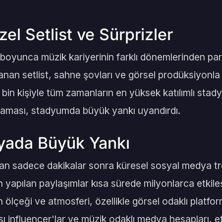
zel Setlist ve Sürprizler
oyunca müzik kariyerinin farklı dönemlerinden parç
lanan setlist, sahne şovları ve görsel prodüksiyonla
8 bin kişiyle tüm zamanların en yüksek katılımlı sta
klaması, stadyumda büyük yankı uyandırdı.
yada Büyük Yankı
n sadece dakikalar sonra küresel sosyal medya tre
n yapılan paylaşımlar kısa sürede milyonlarca etkile
 ölçeği ve atmosferi, özellikle görsel odaklı platfo
sı influencer'lar ve müzik odaklı medya hesapları, etk