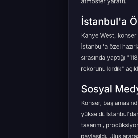
atmosfer yarattı.
İstanbul'a Ö
Kanye West, konser b
İstanbul'a özel hazır
sırasında yaptığı "11
rekorunu kırdık" açı
Sosyal Med
Konser, başlamasında
yükseldi. İstanbul'da
tasarımı, prodüksiyon
paylaşıldı. Uluslarara