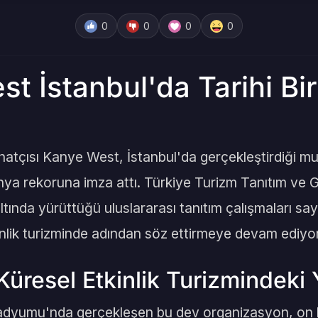
0
0
0
0
t İstanbul'da Tarihi Bi
atçısı Kanye West, İstanbul'da gerçekleştirdiği m
 dünya rekoruna imza attı. Türkiye Turizm Tanıtım ve G
tında yürüttüğü uluslararası tanıtım çalışmaları sa
inlik turizminde adından söz ettirmeye devam ediyor
Küresel Etkinlik Turizmindeki 
tadyumu'nda gerçekleşen bu dev organizasyon, on 