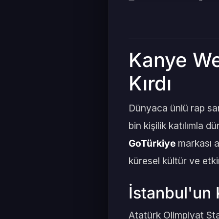
Kanye Wes
Kırdı
Dünyaca ünlü rap san
bin kişilik katılımla
GoTürkiye
markası al
küresel kültür ve etk
İstanbul'un 
Atatürk Olimpiyat S