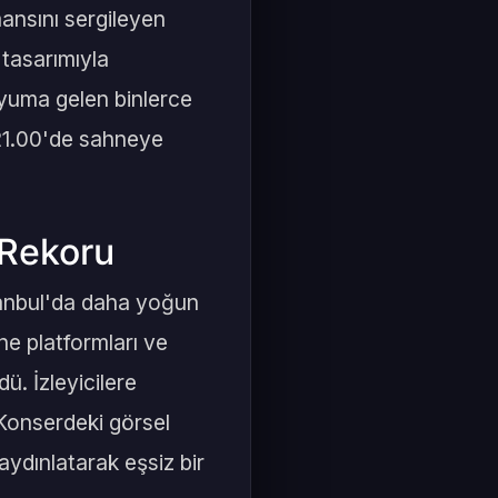
ansını sergileyen
 tasarımıyla
yuma gelen binlerce
ı, 21.00'de sahneye
 Rekoru
tanbul'da daha yoğun
ne platformları ve
ü. İzleyicilere
. Konserdeki görsel
aydınlatarak eşsiz bir