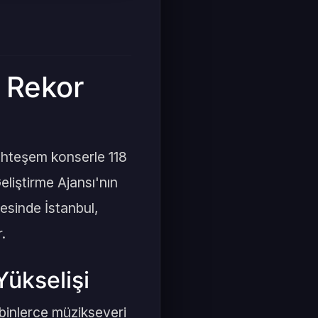
r Rekor
uhteşem konserle 118
eliştirme Ajansı'nın
yesinde İstanbul,
.
Yükselişi
binlerce müzikseveri