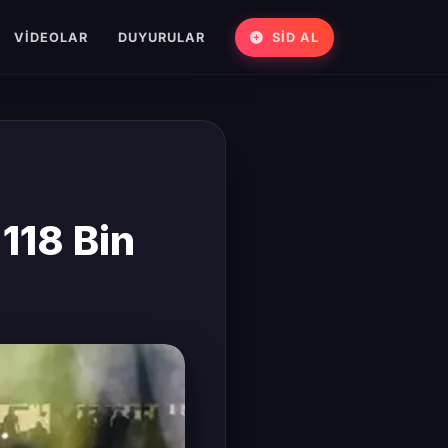
VIDEOLAR
DUYURULAR
SİD AL
118 Bin