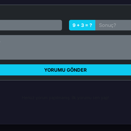
9 + 3 = ?
YORUMU GÖNDER
Henüz yorum yapılmamış. İlk yorumu sen yap!