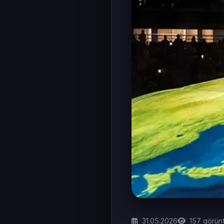
31.05.2026
157
görün