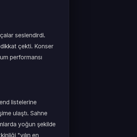
alar seslendirdi.
 dikkat çekti. Konser
dyum performansı
nd listelerine
şime ulaştı. Sahne
rmlarda yoğun şekilde
inliği "yılın en