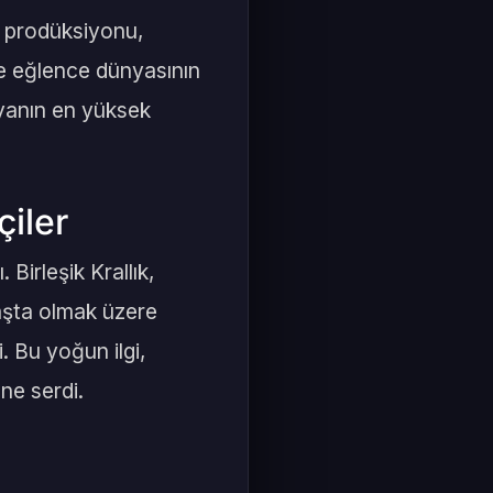
ne prodüksiyonu,
 ve eğlence dünyasının
nyanın en yüksek
çiler
Birleşik Krallık,
aşta olmak üzere
i. Bu yoğun ilgi,
üne serdi.