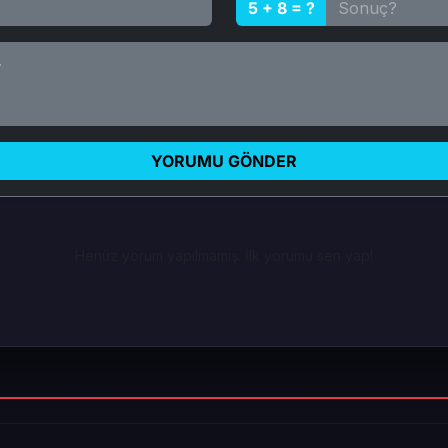
5 + 8 = ?
YORUMU GÖNDER
Henüz yorum yapılmamış. İlk yorumu sen yap!