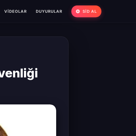
VIDEOLAR
DUYURULAR
SİD AL
venliği