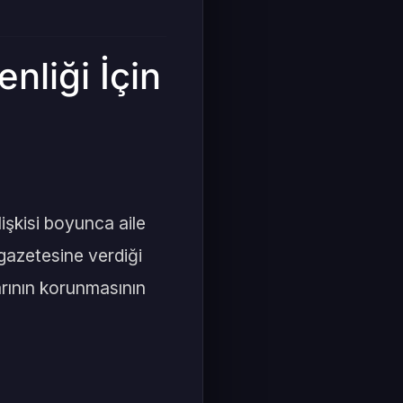
nliği İçin
lişkisi boyunca aile
 gazetesine verdiği
rının korunmasının