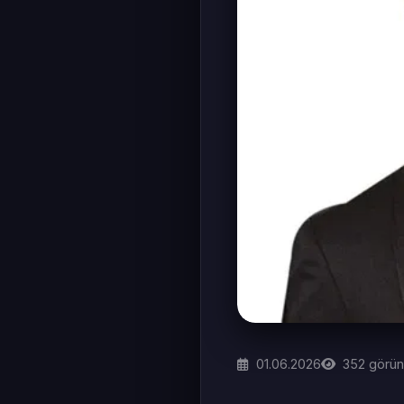
01.06.2026
352
görün