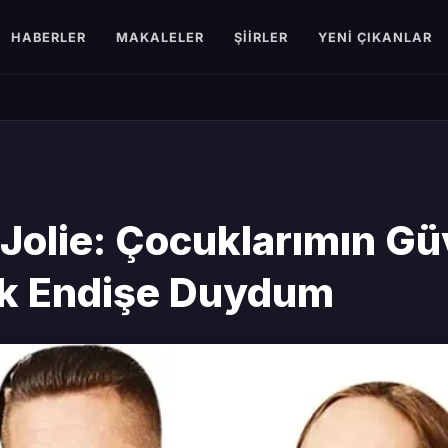
HABERLER
MAKALELER
ŞIIRLER
YENI ÇIKANLAR
Jolie: Çocuklarımın Gü
ük Endişe Duydum