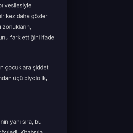
ı vesilesiyle
ir kez daha gözler
 zorlukların,
nu fark ettiğini ifade
in çocuklara şiddet
ndan üçü biyolojik,
nin yanı sıra, bu
öyledi. Kitabıyla