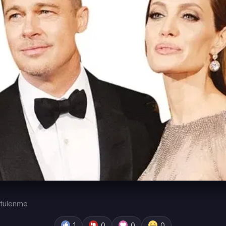
tülenme
1
0
0
0