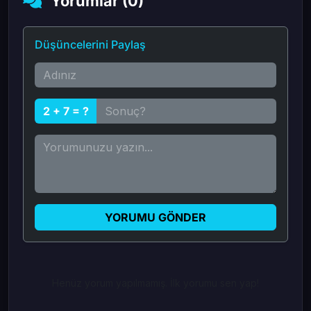
Yorumlar (0)
Düşüncelerini Paylaş
2 + 7 = ?
YORUMU GÖNDER
Henüz yorum yapılmamış. İlk yorumu sen yap!