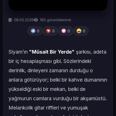
08.05.2026
180
görüntülenme
0
0
0
0
Siyam’ın
"Müsait Bir Yerde"
şarkısı, adeta
bir iç hesaplaşması gibi. Sözlerindeki
derinlik, dinleyeni zamanın durduğu o
anlara götürüyor; belki bir kahve dumanının
yükseldiği eski bir mekan, belki de
yağmurun camlara vurduğu bir akşamüstü.
Melankolik gitar riffleri ve yumuşak