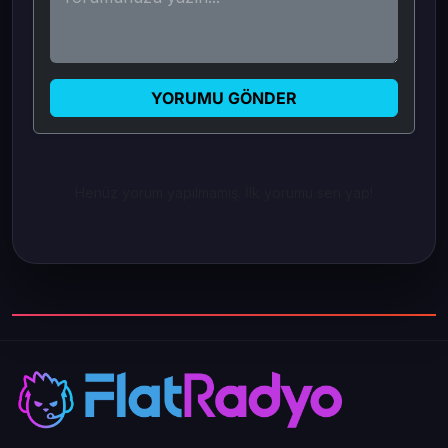
YORUMU GÖNDER
Henüz yorum yapılmamış. İlk yorumu sen yap!