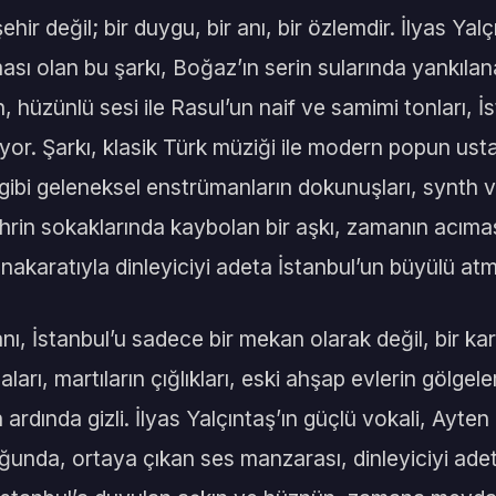
ehir değil; bir duygu, bir anı, bir özlemdir. İlyas Ya
ası olan bu şarkı, Boğaz’ın serin sularında yankılan
in, hüzünlü sesi ile Rasul’un naif ve samimi tonları, 
yor. Şarkı, klasik Türk müziği ile modern popun ust
ibi geleneksel enstrümanların dokunuşları, synth ve
hrin sokaklarında kaybolan bir aşkı, zamanın acımas
, nakaratıyla dinleyiciyi adeta İstanbul’un büyülü at
anı, İstanbul’u sadece bir mekan olarak değil, bir ka
ları, martıların çığlıkları, eski ahşap evlerin gölgel
 ardında gizli. İlyas Yalçıntaş’ın güçlü vokali, Ayten
ğunda, ortaya çıkan ses manzarası, dinleyiciyi adet