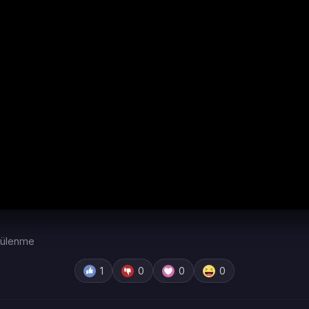
tülenme
1
0
0
0