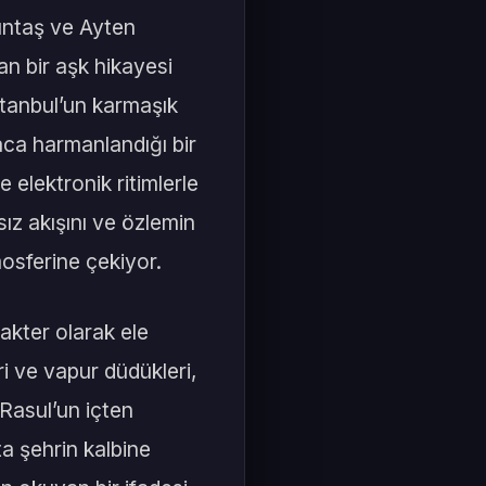
lçıntaş ve Ayten
an bir aşk hikayesi
İstanbul’un karmaşık
aca harmanlandığı bir
 elektronik ritimlerle
ız akışını ve özlemin
mosferine çekiyor.
rakter olarak ele
eri ve vapur düdükleri,
 Rasul’un içten
a şehrin kalbine