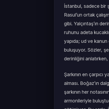
İstanbul, sadece bir ş
Rasul’un ortak çalışm
gibi. Yalçıntaş’ın der
ruhunu adeta kucaklı
yapıda; ud ve kanun g
buluşuyor. Sözler, şe
derinliğini anlatırken
Şarkının en çarpıcı y
alması. Boğaz’ın dalga
şarkının her notasının
armonileriyle buluştu