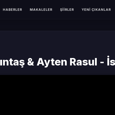
HABERLER
MAKALELER
ŞIIRLER
YENI ÇIKANLAR
çıntaş & Ayten Rasul - İ