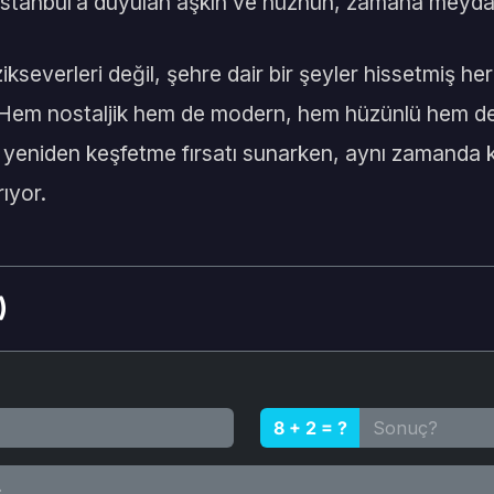
 İstanbul’a duyulan aşkın ve hüznün, zamana meydan
kseverleri değil, şehre dair bir şeyler hissetmiş he
. Hem nostaljik hem de modern, hem hüzünlü hem de
’u yeniden keşfetme fırsatı sunarken, aynı zamanda 
ıyor.
)
8 + 2 = ?