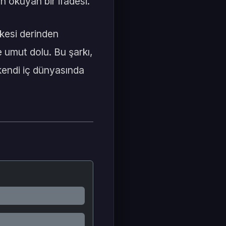
 okuyan bir ifadesi.
rkesi derinden
 umut dolu. Bu şarkı,
kendi iç dünyasında