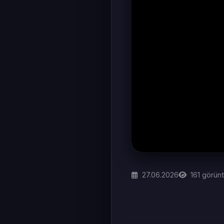
27.06.2026
161
görün