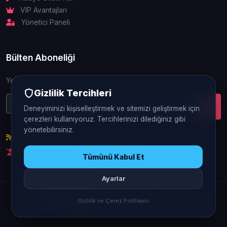
VIP Avantajları
Yönetici Paneli
Bülten Aboneliği
Yeniliklerden ve güncellemelerden ilk siz haberdar olun.
Gizlilik Tercihleri
Deneyiminizi kişiselleştirmek ve sitemizi geliştirmek için
çerezleri kullanıyoruz. Tercihlerinizi dilediğiniz gibi
yönetebilirsiniz.
RSS Beslemesi
Abonelikten Çık
Tümünü Kabul Et
Ayarlar
© 2026
FlatRadyo.Com
- Flatcast Radyo - Sohbet - Canlı
Gizlilik ve Çerez Politikası
Radyo. Tüm Hakları Saklıdır.