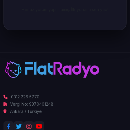
Henüz yorum yapılmamış. İlk yorumu sen yap!
0312 226 5770
Vergi No: 9370401248
Ankara / Türkiye