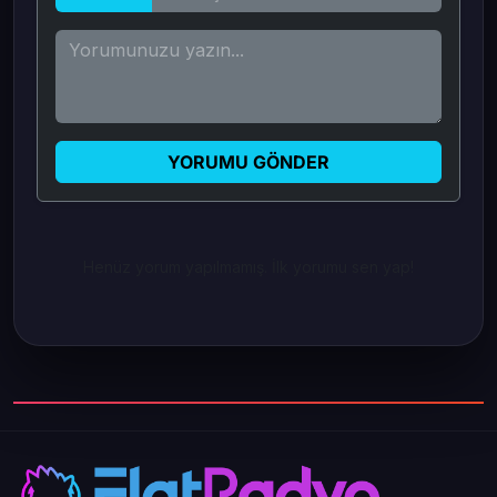
YORUMU GÖNDER
Henüz yorum yapılmamış. İlk yorumu sen yap!