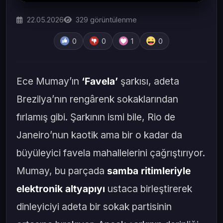
22.05.2026
329
görüntülenme
0
0
1
0
Ece Mumay’ın
‘Favela’
şarkısı, adeta
Brezilya’nın rengârenk sokaklarından
fırlamış gibi. Şarkının ismi bile, Rio de
Janeiro’nun kaotik ama bir o kadar da
büyüleyici favela mahallelerini çağrıştırıyor.
Mumay, bu parçada
samba ritimleriyle
elektronik altyapıyı
ustaca birleştirerek
dinleyiciyi adeta bir sokak partisinin