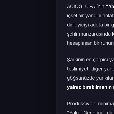
ACIOĞLU -AI’nın
"Ya
içsel bir yangını an
dinleyiciyi adeta bir g
şehir manzarasında ka
hesaplaşan bir ruhun ç
Şarkının en çarpıcı 
teslimiyet, diğer yand
göğsünüzde yankılanırke
yalnız bırakılmanın
Prodüksiyon, minimali
"Yakar Geçerim", din