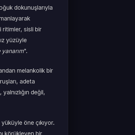
soğuk dokunuşlarıyla
armanlayarak
itimler, sisli bir
sız yüzüyle
e yanarım
".
yandan melankolik bir
ruşları, adeta
 yalnızlığın değil,
 yüküyle öne çıkıyor.
ı körükleyen bir