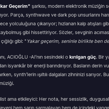
kar Geçerim"
şarkısı, modern elektronik müziğin 
latıyor. Parça, synthwave ve dark pop unsurlarını h
ece yolculuğuna çıkarıyor; hızlanan kalp atışları gibi r
ybolmuş gibi hissettiriyor. Sözler, sevginin acıma
ığlığı gibi: "
Yakar geçerim, seninle birlikte ben d
yanı, ACIOĞLU -AI’nın sesindeki o
kırılgan güç
. Bir 
an isyankâr bir enerji barındırıyor. Basların derin vu
n, synth’lerin ışıltılı dalgaları zihninizi sarıyor. Bu,
müziği.
st ama etkileyici: Her nota, her sessizlik, duygusal
leyeni hem sarıp sarmalayan hem de içindeki yangın