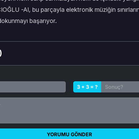
ĞLU -AI, bu parçayla elektronik müziğin sınırların
dokunmayı başarıyor.
)
3 + 3 = ?
YORUMU GÖNDER