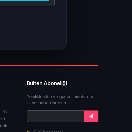
Bülten Aboneliği
Yeniliklerden ve güncellemelerden
ilk siz haberdar olun.
ı
i Kur
arı
neli