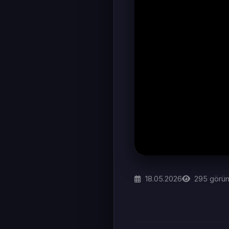
18.05.2026
295
görün