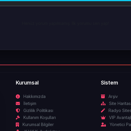
Henüz yorum yapılmamış. İlk yorumu sen yap!
Kurumsal
Sistem
Hakkımızda
Arşiv
İletişim
Site Haritas
Gizlilik Politikası
Radyo Sites
Kullanım Koşulları
VIP Avantajl
Kurumsal Bilgiler
Yönetici Pa