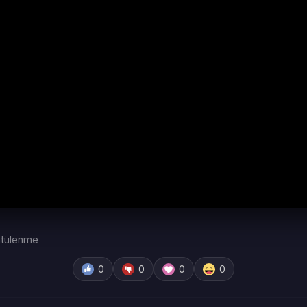
tülenme
0
0
0
0