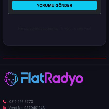
YORUMU GÖNDER
Henüz yorum yapılmamış. İlk yorumu sen yap!
0312 226 5770
Vergi No: 9370401248