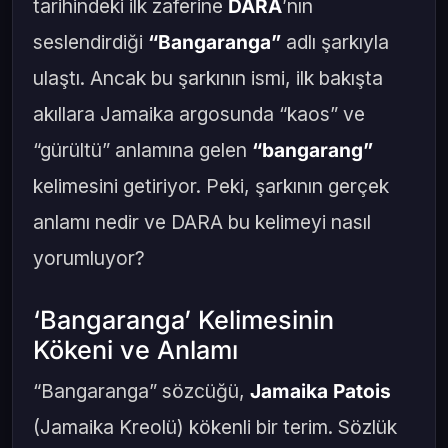
tarihindeki ilk zaferine
DARA
’nın
seslendirdiği
“Bangaranga”
adlı şarkıyla
ulaştı. Ancak bu şarkının ismi, ilk bakışta
akıllara Jamaika argosunda “kaos” ve
“gürültü” anlamına gelen
“bangarang”
kelimesini getiriyor. Peki, şarkının gerçek
anlamı nedir ve DARA bu kelimeyi nasıl
yorumluyor?
‘Bangaranga’ Kelimesinin
Kökeni ve Anlamı
“Bangaranga” sözcüğü,
Jamaika Patois
(Jamaika Kreolü) kökenli bir terim. Sözlük