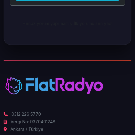
Henüz yorum yapılmamış. İlk yorumu sen yap!
0312 226 5770
Vergi No: 9370401248
Ankara / Türkiye