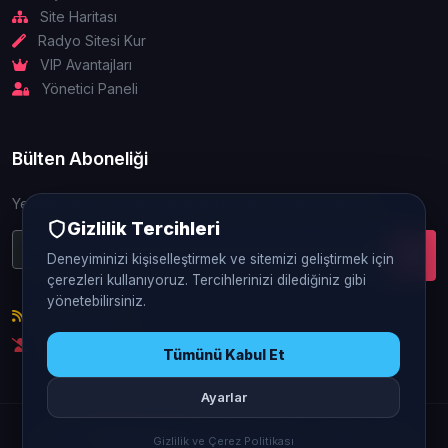
Site Haritası
Radyo Sitesi Kur
VIP Avantajları
Yönetici Paneli
Bülten Aboneliği
Yeniliklerden ve güncellemelerden ilk siz haberdar olun.
Gizlilik Tercihleri
Deneyiminizi kişiselleştirmek ve sitemizi geliştirmek için
çerezleri kullanıyoruz. Tercihlerinizi dilediğiniz gibi
yönetebilirsiniz.
RSS Beslemesi
Abonelikten Çık
Tümünü Kabul Et
Ayarlar
© 2026
FlatRadyo.Com
- Flatcast Radyo - Sohbet - Canlı
Gizlilik ve Çerez Politikası