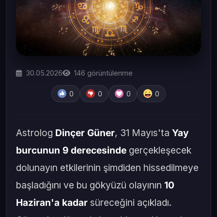
30.05.2026
146
görüntülenme
0
0
0
0
Astrolog
Dinçer Güner
, 31 Mayıs'ta
Yay
burcunun 9 derecesinde
gerçekleşecek
dolunayın etkilerinin şimdiden hissedilmeye
başladığını ve bu gökyüzü olayının
10
Haziran'a kadar
süreceğini açıkladı.