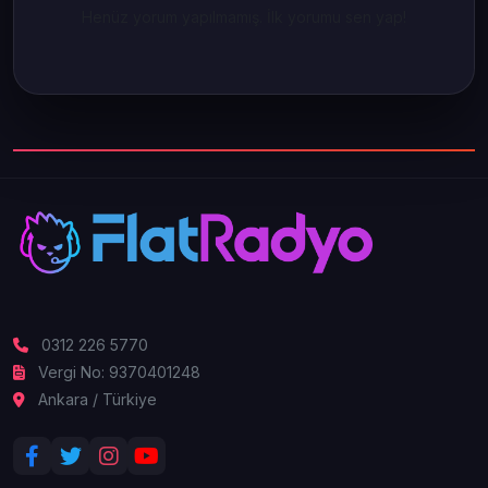
Henüz yorum yapılmamış. İlk yorumu sen yap!
0312 226 5770
Vergi No: 9370401248
Ankara / Türkiye